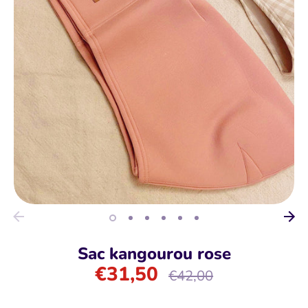
Sac kangourou rose
€31,50
Prix
€42,00
régulier