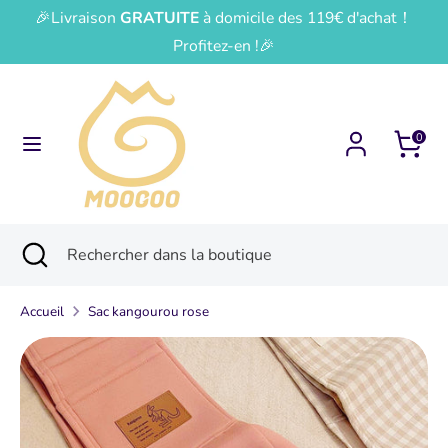
Passer
🎉Livraison
GRATUITE
à domicile des 119€ d'achat！
Devise
Langue
au
France (EUR €)
Français
Profitez-en !🎉
contenu
Recherche
Rechercher
dans
0
la
boutique
Recherche
Fermer
Rechercher
la
dans
recherche
la
Accueil
Sac kangourou rose
boutique