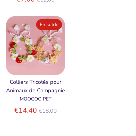
régulier
En solde
Colliers Tricotés pour
Animaux de Compagnie
MOOGOO PET
Prix
€14,40
€18,00
régulier