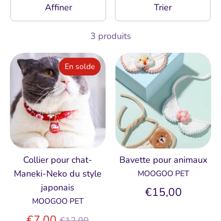
Affiner
Trier
3 produits
En solde
Collier pour chat-
Bavette pour animaux
Maneki-Neko du style
MOOGOO PET
japonais
€15,00
MOOGOO PET
Prix
€7,00
€12,00