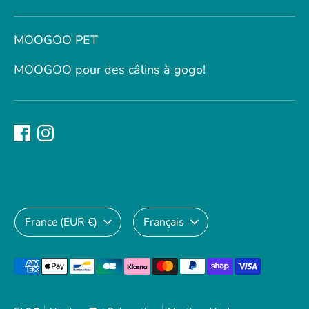
MOOGOO PET
MOOGOO pour des câlins à gogo!
Devise
Langue
France (EUR €)
Français
Méthodes
de
paiement