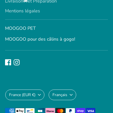
Livraison🚚et Préparation
Mentions légales
MOOGOO PET
MOOGOO pour des câlins à gogo!
Devise
Langue
France (EUR €)
Français
Méthodes