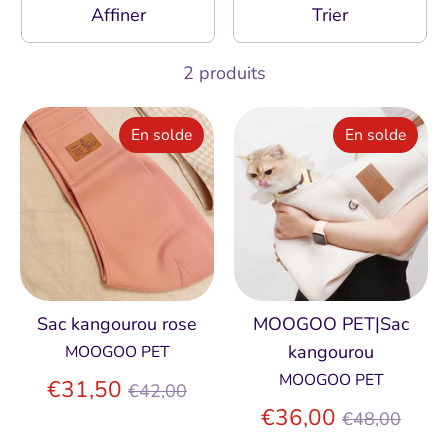
Affiner
Trier
2 produits
En solde
En solde
Sac kangourou rose
MOOGOO PET|Sac
kangourou
MOOGOO PET
MOOGOO PET
Prix
€31,50
€42,00
régulier
Prix
€36,00
€48,00
régulier