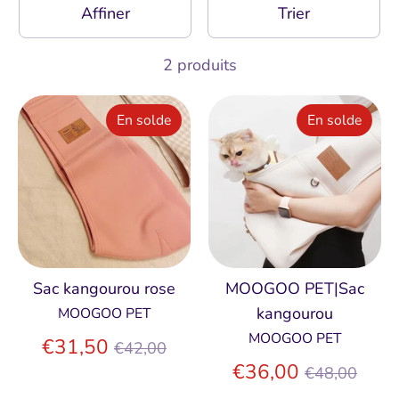
Affiner
Trier
2 produits
En solde
En solde
Sac kangourou rose
MOOGOO PET|Sac
kangourou
MOOGOO PET
MOOGOO PET
Prix
€31,50
€42,00
régulier
Prix
€36,00
€48,00
régulier