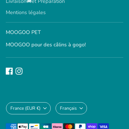
Livraison🚚et Préparation
Mentions légales
MOOGOO PET
MOOGOO pour des câlins à gogo!
Devise
Langue
France (EUR €)
Français
Méthodes