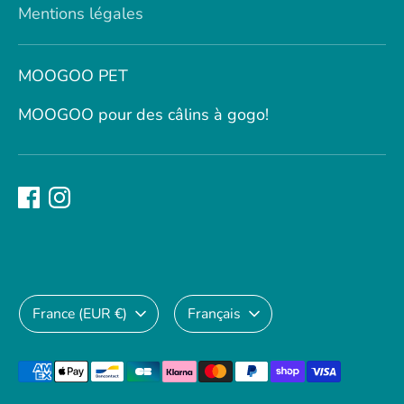
Mentions légales
MOOGOO PET
MOOGOO pour des câlins à gogo!
Devise
Langue
France (EUR €)
Français
Méthodes
de