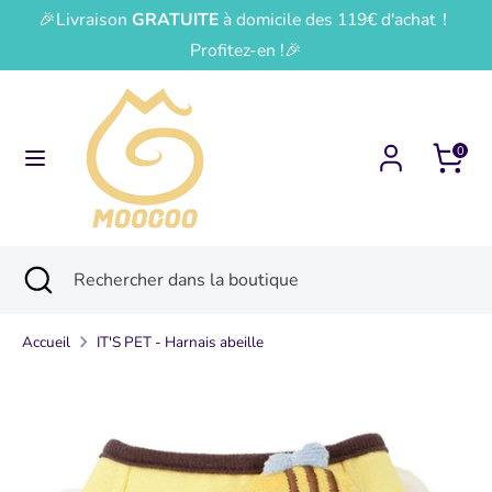
Passer
🎉Livraison
GRATUITE
à domicile des 119€ d'achat！
Devise
Langue
au
France (EUR €)
Français
Profitez-en !🎉
contenu
Recherche
Rechercher
dans
0
la
boutique
Recherche
Fermer
Rechercher
la
dans
recherche
la
Accueil
IT'S PET - Harnais abeille
boutique