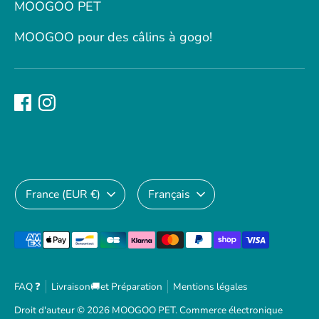
MOOGOO PET
MOOGOO pour des câlins à gogo!
Devise
Langue
France (EUR €)
Français
Méthodes
de
paiement
FAQ ❓
Livraison🚚et Préparation
Mentions légales
acceptées
Droit d'auteur © 2026
MOOGOO PET
.
Commerce électronique