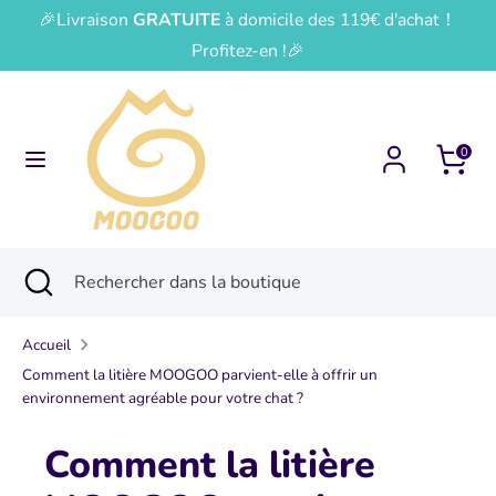
Passer
🎉Livraison
GRATUITE
à domicile des 119€ d'achat！
Devise
Langue
au
France (EUR €)
Français
Profitez-en !🎉
contenu
Recherche
Rechercher
dans
0
la
boutique
Recherche
Fermer
Rechercher
la
dans
recherche
la
Accueil
boutique
Comment la litière MOOGOO parvient-elle à offrir un
environnement agréable pour votre chat ?
Comment la litière