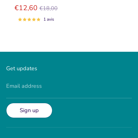
Prix
€12,60
€18,00
régulier
1 avis
Get updates
Email address
Sign up