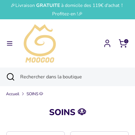
Passer
🎉Livraison
GRATUITE
à domicile des 119€ d'achat！
Devise
Langue
au
France (EUR €)
Français
Profitez-en !🎉
contenu
Recherche
Rechercher
dans
0
la
boutique
Recherche
Fermer
Rechercher
la
dans
recherche
la
Accueil
SOINS 🐶
boutique
SOINS 🐶