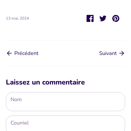
Partager
Tweeter
Épin
13 mai, 2024
Précédent
Suivant
Laissez un commentaire
Nom
Courriel