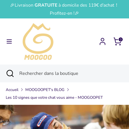
Passer
🎉Livraison
GRATUITE
à domicile des 119€ d'achat！
Devise
Langue
au
France (EUR €)
Français
Profitez-en !🎉
contenu
Recherche
Rechercher
dans
0
la
boutique
Recherche
Fermer
Rechercher
la
dans
recherche
la
Accueil
MOOGOOPET's BLOG
boutique
Les 10 signes que votre chat vous aime - MOOGOOPET