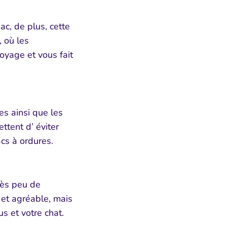
ac, de plus, cette
 où les
oyage et vous fait
tes ainsi que les
tent d’ éviter
acs à ordures.
rès peu de
et agréable, mais
us et votre chat.