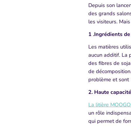
Depuis son lance
des grands salons 
les visiteurs. Mais
1 .Ingrédients de
Les matières util
aucun additif. La p
des fibres
de soja
de
décomposition.
problème et sont 1
2. Haute capacite
La litière MOOG
un rôle indispens
qui permet de form