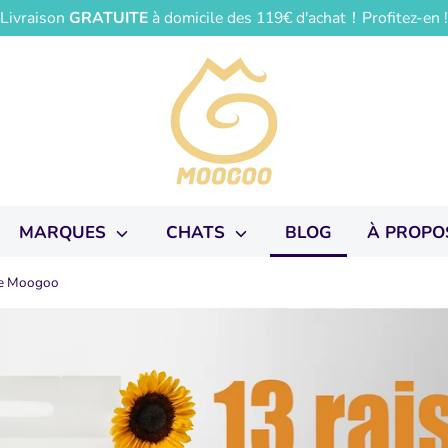
Livraison
GRATUITE
à domicile des 119€ d'achat！Profitez-en 
MARQUES
CHATS
BLOG
À PROPO
ère Moogoo