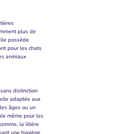
ières
tre
somment plus de
elle possède
ant pour les chats
les animaux
sans distinction
selle adaptée aux
 les âges ou un
́ale même pour les
somme, la litière
sant une hygiène