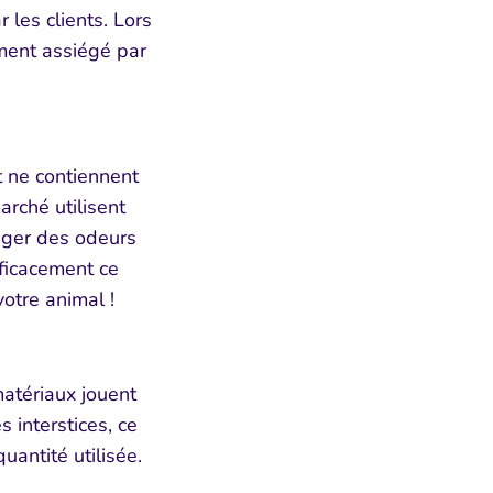
r les clients. Lors
ent assiégé par
t ne contiennent
rché utilisent
gager des odeurs
ficacement ce
votre animal !
matériaux jouent
 interstices, ce
ntité utilisée.