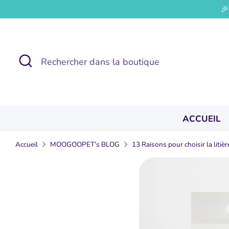
Passer
🎉
au
contenu
Recherche
Rechercher
dans
la
boutique
ACCUEIL
Accueil
MOOGOOPET's BLOG
13 Raisons pour choisir la liti