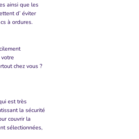
tes ainsi que les
tent d’ éviter
acs à ordures.
acilement
 votre
artout chez vous ?
z-nous
ui est très
ssant la sécurité
et obtenez -15%
our couvrir la
ier achat
 sélectionnées,