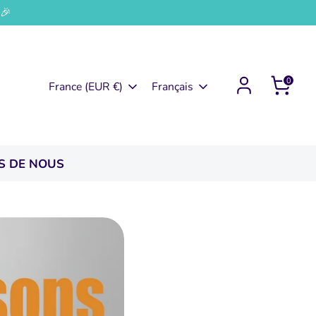
!🎉
0
Devise
Langue
France (EUR €)
Français
S DE NOUS