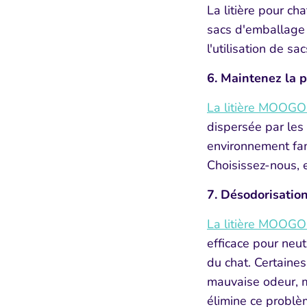
La litière pour ch
sacs d'emballage f
l'utilisation de sa
6. Maintenez la p
La litière MOOG
dispersée par les
environnement famil
Choisissez-nous, e
7. Désodorisatio
La litière MOOG
efficace pour
neut
du chat. Certaines 
mauvaise odeur, m
élimine ce problè