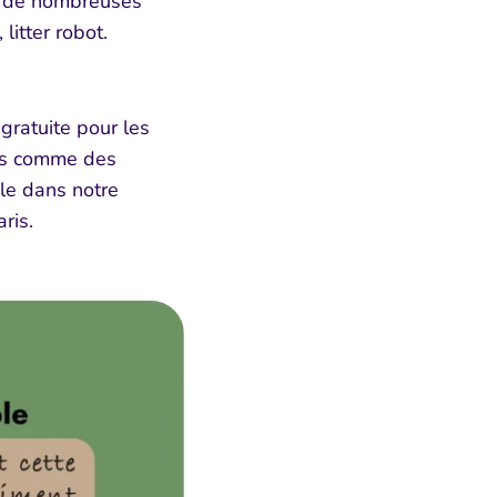
à de nombreuses
litter robot.
gratuite pour les
uits comme des
ble dans notre
ris.