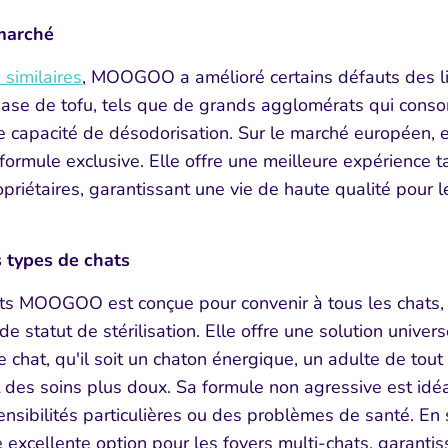
 marché
 similaires
, MOOGOO a amélioré certains défauts des lit
Soumet
̀ base de tofu, tels que de grands agglomérats qui con
ble capacité de désodorisation. Sur le marché européen, 
ormule exclusive. Elle offre une meilleure expérience t
priétaires, garantissant une vie de haute qualité pour 
us types de chats
hats MOOGOO est conçue pour convenir à tous les chats, 
de statut de stérilisation. Elle offre une solution univer
chat, qu'il soit un chaton énergique, un adulte de tout
t des soins plus doux. Sa formule non agressive est ide
sibilités particulières ou des problèmes de santé. En 
cellente option pour les foyers multi-chats, garantis