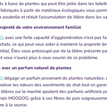
ats à base de plantes qui peut être jetée dans les toilet
abriqués à partir de matériaux écologiques vous permet
cs poubelle et réduit l'accumulation de litière dans les s
ropreté de votre environnement familial
OO
, avec une forte capacité d'agglomération n'est pas f
 chats, ce qui peut vous aider à maintenir la propreté de
ial. Êtes-vous préoccupé par de la litière présente p
t vous n'aurez plus à vous soucier de ce problème.
n avec un parfum naturel de plantes
Rejoigne
OO
dégage un parfum provenant
de plantes naturelles, q
raliser les odeurs des excréments de chat tout en garanti
Entrez votre email 
litières sur le marché ajoutent des parfums artificiels p
sur votre prem
ais MOOGOO, grâce à ses fibres de pois soigneusement
me à la source.