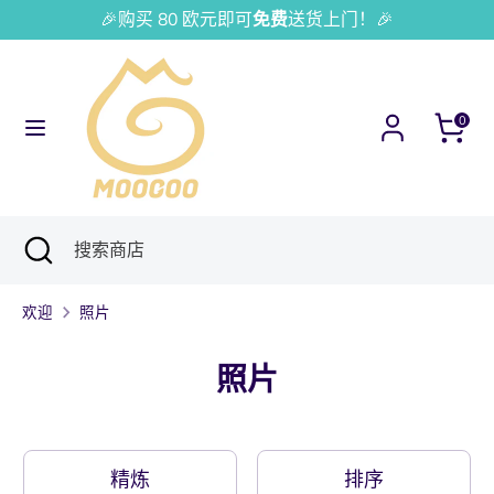
跳
🎉购买 80 欧元即可
免费
送货上门！🎉
货
语
到
法国 (EUR €)
简体中文
币
言
内
容
研
搜
0
究
索
商
店
研
关
搜
究
闭
索
搜
商
欢迎
照片
索
店
照片
精炼
排序