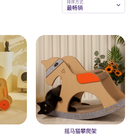
排序方式
最畅销
摇马猫攀爬架