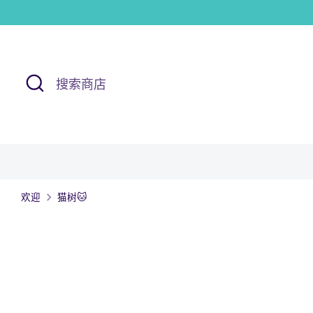
跳
到
内
容
研
搜
究
索
商
店
欢迎
猫树🐱