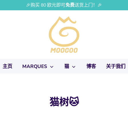
🎉购买 80 欧元即可
免费
送货上门！🎉
主页
MARQUES
猫
博客
关于我们
猫树🐱