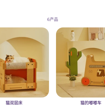
6产品
猫双层床
猫的嘟嘟车