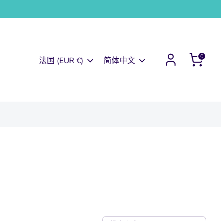
0
货币
语言
法国 (EUR €)
简体中文