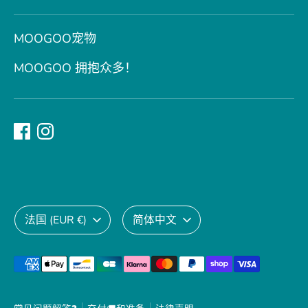
MOOGOO宠物
MOOGOO 拥抱众多！
货
语
法国 (EUR €)
简体中文
币
言
接
受
的