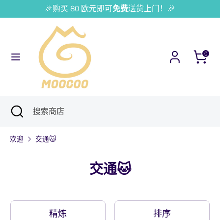
跳
🎉购买 80 欧元即可
免费
送货上门！🎉
货
语
到
法国 (EUR €)
简体中文
币
言
内
容
研
搜
0
究
索
商
店
研
关
搜
究
闭
索
搜
商
欢迎
交通🐱
索
店
交通🐱
精炼
排序