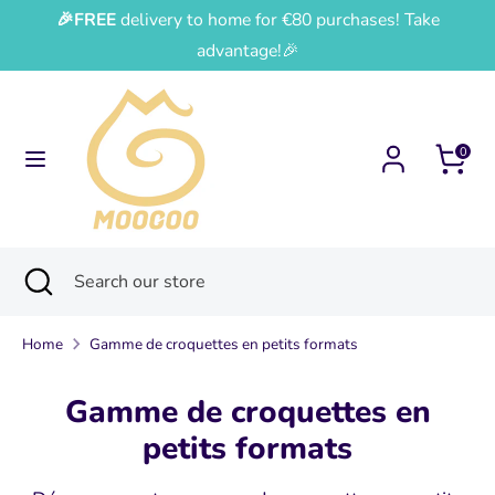
Skip
🎉FREE
delivery to home for €80 purchases! Take
Currency
Language
to
France (EUR €)
English
advantage!🎉
content
Search
Search
our
0
store
Search
Close
Search
search
our
store
Home
Gamme de croquettes en petits formats
Gamme de croquettes en
petits formats